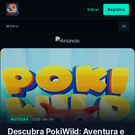
Entrar
Registro
MENU
2026-06-14
NOTÍCIAS
Descubra PokiWild: Aventura e