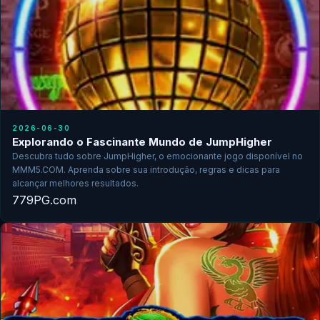
2026-06-30
Explorando o Fascinante Mundo de JumpHigher
Descubra tudo sobre JumpHigher, o emocionante jogo disponível no
MMM5.COM. Aprenda sobre sua introdução, regras e dicas para
alcançar melhores resultados.
779PG.com