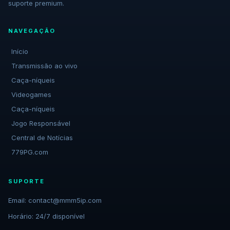
suporte premium.
NAVEGAÇÃO
Início
Transmissão ao vivo
Caça-níqueis
Videogames
Caça-níqueis
Jogo Responsável
Central de Notícias
779PG.com
SUPORTE
Email: contact@mmm5ip.com
Horário: 24/7 disponível