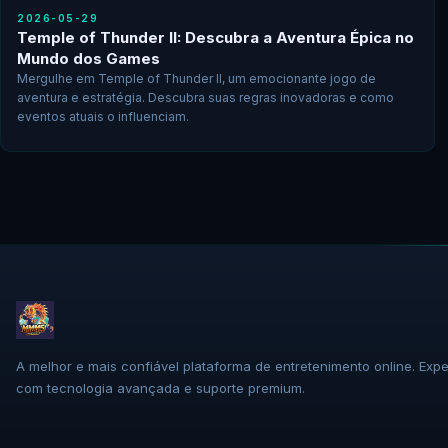
2026-05-29
Temple of Thunder II: Descubra a Aventura Épica no
Mundo dos Games
Mergulhe em Temple of Thunder II, um emocionante jogo de
aventura e estratégia. Descubra suas regras inovadoras e como
eventos atuais o influenciam.
A melhor e mais confiável plataforma de entretenimento online. Exp
com tecnologia avançada e suporte premium.