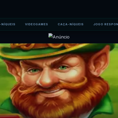
-NÍQUEIS
VIDEOGAMES
CAÇA-NÍQUEIS
JOGO RESPO