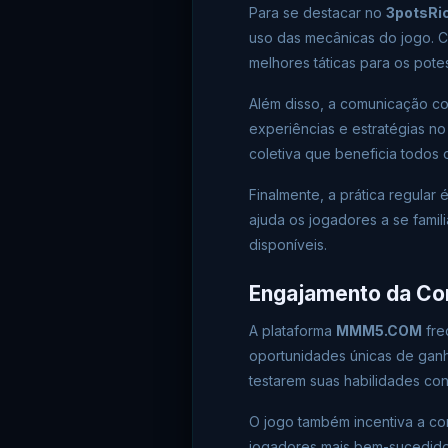
Para se destacar no
3potsRi
uso das mecânicas do jogo. C
melhores táticas para os potes
Além disso, a comunicação c
experiências e estratégias n
coletiva que beneficia todos 
Finalmente, a prática regula
ajuda os jogadores a se fami
disponíveis.
Engajamento da Co
A plataforma
MMM5.COM
fre
oportunidades únicas de ganh
testarem suas habilidades co
O jogo também incentiva a com
jogadores mais bem-sucedido