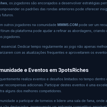
ches
, os jogadores são encorajados a desenvolver estratégias pe
ompreender os padrões das rondas anteriores pode oferecer insigh
 futuros.
om outros jogadores na comunidade
MMM5.COM
pode ser um recur
o fórum da plataforma pode ajudar a refinar as abordagens, crian
os jogadores.
r é essencial. Dedicar tempo regularmente ao jogo não apenas melho
liarizarem com as atualizações frequentes e aproveitarem os evento
munidade e Eventos em 3potsRiches
quentemente realiza eventos e desafios limitados no tempo dentro
ar recompensas adicionais. Participar destes eventos é uma excel
ntra alguns dos melhores competidores.
unidade a participar de torneios e lidere uma sala de fama, onde 
s são destacados, promovendo um ambiente competitivo amigável