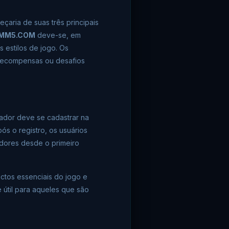
eçaria de suas três principais
MM5.COM
deve-se, em
 estilos de jogo. Os
recompensas ou desafios
gador deve se cadastrar na
ós o registro, os usuários
adores desde o primeiro
ectos essenciais do jogo e
 útil para aqueles que são