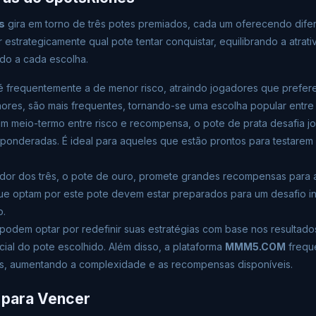
s
gira em torno de três potes premiados, cada um oferecendo dife
estrategicamente qual pote tentar conquistar, equilibrando a atra
ado a cada escolha.
 frequentemente a de menor risco, atraindo jogadores que prefer
es, são mais frequentes, tornando-se uma escolha popular entre 
 meio-termo entre risco e recompensa, o pote de prata desafia jo
 ponderadas. É ideal para aqueles que estão prontos para testarem 
dor dos três, o pote de ouro, promete grandes recompensas para a
ue optam por este pote devem estar preparados para um desafio in
o.
podem optar por redefinir suas estratégias com base nos resultado
ial do pote escolhido. Além disso, a plataforma
MMM5.COM
freque
s, aumentando a complexidade e as recompensas disponíveis.
s para Vencer