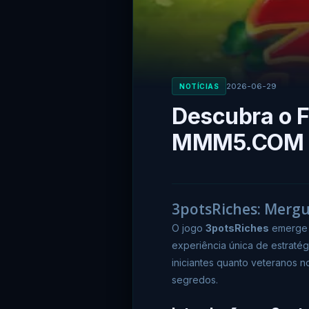
2026-06-29
NOTÍCIAS
Descubra o F
MMM5.COM
3potsRiches: Merg
O jogo
3potsRiches
emerge 
experiência única de estratég
iniciantes quanto veteranos 
segredos.