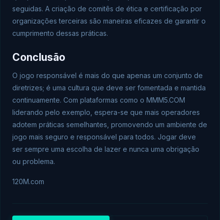
seguidas. A criação de comitês de ética e certificação por
organizações terceiras são maneiras eficazes de garantir o
cumprimento dessas práticas.
Conclusão
O jogo responsável é mais do que apenas um conjunto de
diretrizes; é uma cultura que deve ser fomentada e mantida
continuamente. Com plataformas como o MMM5.COM
liderando pelo exemplo, espera-se que mais operadores
adotem práticas semelhantes, promovendo um ambiente de
jogo mais seguro e responsável para todos. Jogar deve
ser sempre uma escolha de lazer e nunca uma obrigação
ou problema.
120M.com