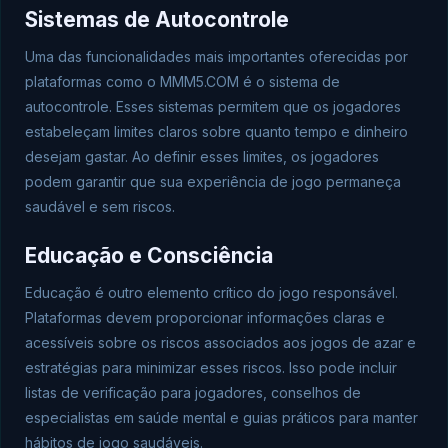
Sistemas de Autocontrole
Uma das funcionalidades mais importantes oferecidas por
plataformas como o MMM5.COM é o sistema de
autocontrole. Esses sistemas permitem que os jogadores
estabeleçam limites claros sobre quanto tempo e dinheiro
desejam gastar. Ao definir esses limites, os jogadores
podem garantir que sua experiência de jogo permaneça
saudável e sem riscos.
Educação e Consciência
Educação é outro elemento crítico do jogo responsável.
Plataformas devem proporcionar informações claras e
acessíveis sobre os riscos associados aos jogos de azar e
estratégias para minimizar esses riscos. Isso pode incluir
listas de verificação para jogadores, conselhos de
especialistas em saúde mental e guias práticos para manter
hábitos de jogo saudáveis.