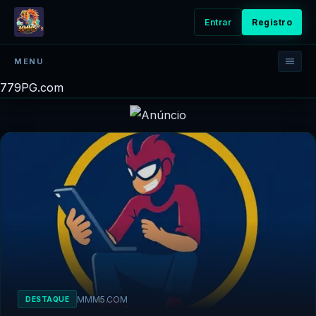
Entrar
Registro
MENU
779PG.com
MMM5.COM
DESTAQUE