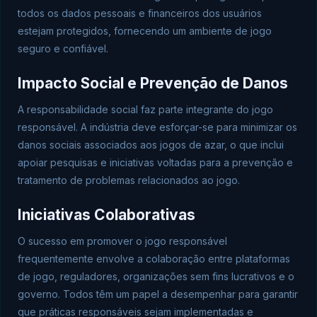
todos os dados pessoais e financeiros dos usuários
estejam protegidos, fornecendo um ambiente de jogo
seguro e confiável.
Impacto Social e Prevenção de Danos
A responsabilidade social faz parte integrante do jogo
responsável. A indústria deve esforçar-se para minimizar os
danos sociais associados aos jogos de azar, o que inclui
apoiar pesquisas e iniciativas voltadas para a prevenção e
tratamento de problemas relacionados ao jogo.
Iniciativas Colaborativas
O sucesso em promover o jogo responsável
frequentemente envolve a colaboração entre plataformas
de jogo, reguladores, organizações sem fins lucrativos e o
governo. Todos têm um papel a desempenhar para garantir
que práticas responsáveis sejam implementadas e