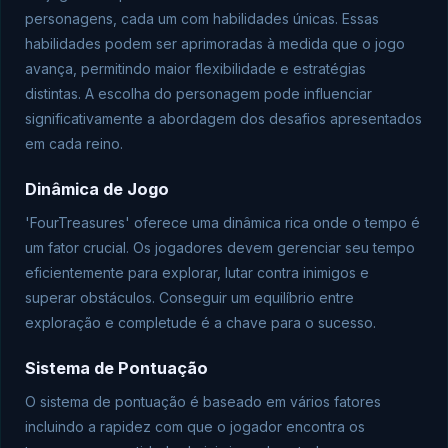
personagens, cada um com habilidades únicas. Essas
habilidades podem ser aprimoradas à medida que o jogo
avança, permitindo maior flexibilidade e estratégias
distintas. A escolha do personagem pode influenciar
significativamente a abordagem dos desafios apresentados
em cada reino.
Dinâmica de Jogo
'FourTreasures' oferece uma dinâmica rica onde o tempo é
um fator crucial. Os jogadores devem gerenciar seu tempo
eficientemente para explorar, lutar contra inimigos e
superar obstáculos. Conseguir um equilíbrio entre
exploração e completude é a chave para o sucesso.
Sistema de Pontuação
O sistema de pontuação é baseado em vários fatores
incluindo a rapidez com que o jogador encontra os