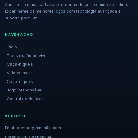
A melhor e mais confiável plataforma de entretenimento online.
Experimente os melhores jogos com tecnologia avançada e
suporte premium.
NAVEGAÇÃO
Início
Transmissão ao vivo
Caça-níqueis
Videogames
Caça-níqueis
Jogo Responsável
Central de Notícias
SUPORTE
Email: contact@mmm5ip.com
Horário: 24/7 disponível