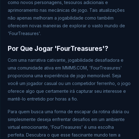
como novos personagens, tesouros adicionais e
aprimoramento nas mecânicas de jogo. Tais atualizações
não apenas melhoram a jogabilidade como também
oferecem novas maneiras de explorar o vasto mundo de
'FourTreasures'.
Por Que Jogar 'FourTreasures'?
Com uma narrativa cativante, jogabilidade desafiadora e
uma comunidade ativa em MMM5.COM, 'FourTreasures'
proporciona uma experiência de jogo memorável. Seja
você um jogador casual ou um competidor ferrenho, o jogo
oferece algo que certamente irá capturar seu interesse e
mantê-lo entretido por horas a fio.
Para quem busca uma forma de escapar da rotina diária ou
simplesmente deseja enfrentar desafios em um ambiente
virtual emocionante, 'FourTreasures' é uma escolha
perfeita. Descubra o que esse fascinante mundo tem a