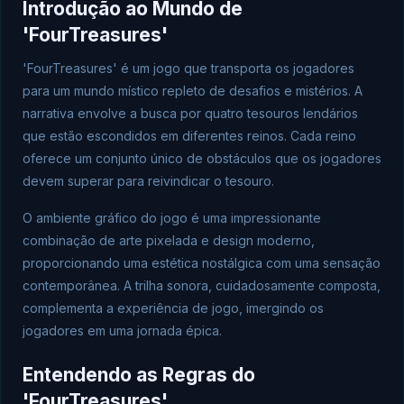
Introdução ao Mundo de
'FourTreasures'
'FourTreasures' é um jogo que transporta os jogadores
para um mundo místico repleto de desafios e mistérios. A
narrativa envolve a busca por quatro tesouros lendários
que estão escondidos em diferentes reinos. Cada reino
oferece um conjunto único de obstáculos que os jogadores
devem superar para reivindicar o tesouro.
O ambiente gráfico do jogo é uma impressionante
combinação de arte pixelada e design moderno,
proporcionando uma estética nostálgica com uma sensação
contemporânea. A trilha sonora, cuidadosamente composta,
complementa a experiência de jogo, imergindo os
jogadores em uma jornada épica.
Entendendo as Regras do
'FourTreasures'