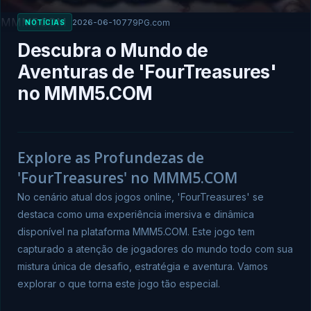
MMM5.COM
2026-06-10
779PG.com
NOTÍCIAS
Descubra o Mundo de
Aventuras de 'FourTreasures'
no MMM5.COM
Explore as Profundezas de
'FourTreasures' no MMM5.COM
No cenário atual dos jogos online, 'FourTreasures' se
destaca como uma experiência imersiva e dinâmica
disponível na plataforma MMM5.COM. Este jogo tem
capturado a atenção de jogadores do mundo todo com sua
mistura única de desafio, estratégia e aventura. Vamos
explorar o que torna este jogo tão especial.