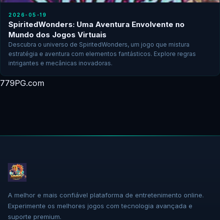
2026-05-19
SpiritedWonders: Uma Aventura Envolvente no
Mundo dos Jogos Virtuais
Descubra o universo de SpiritedWonders, um jogo que mistura
estratégia e aventura com elementos fantásticos. Explore regras
intrigantes e mecânicas inovadoras.
779PG.com
A melhor e mais confiável plataforma de entretenimento online.
Experimente os melhores jogos com tecnologia avançada e
suporte premium.