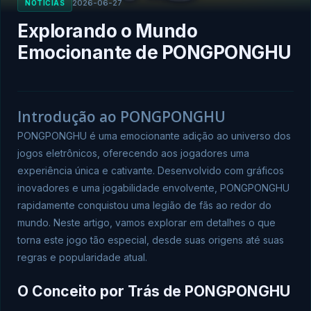
2026-06-27
NOTÍCIAS
Explorando o Mundo
Emocionante de PONGPONGHU
Introdução ao PONGPONGHU
PONGPONGHU é uma emocionante adição ao universo dos
jogos eletrônicos, oferecendo aos jogadores uma
experiência única e cativante. Desenvolvido com gráficos
inovadores e uma jogabilidade envolvente, PONGPONGHU
rapidamente conquistou uma legião de fãs ao redor do
mundo. Neste artigo, vamos explorar em detalhes o que
torna este jogo tão especial, desde suas origens até suas
regras e popularidade atual.
O Conceito por Trás de PONGPONGHU