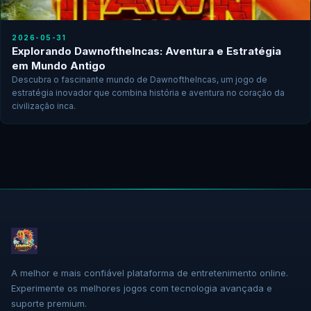
2026-05-31
Explorando DawnoftheIncas: Aventura e Estratégia
em Mundo Antigo
Descubra o fascinante mundo de DawnoftheIncas, um jogo de
estratégia inovador que combina história e aventura no coração da
civilização inca.
A melhor e mais confiável plataforma de entretenimento online.
Experimente os melhores jogos com tecnologia avançada e
suporte premium.