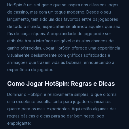
HotSpin é um slot game que se inspira nos clássicos jogos
de cassino, mas com um toque moderno. Desde o seu
lançamento, tem sido um dos favoritos entre os jogadores
de todo o mundo, especialmente atraindo aqueles que são
fãs de caça-níqueis. A popularidade do jogo pode ser
atribuída à sua interface amigável e às altas chances de
ganho oferecidas. Jogar HotSpin oferece uma experiência
visualmente deslumbrante com gráficos sofisticados e
animações que trazem vida às bobinas, enriquecendo a
experiência do jogador.
Como Jogar HotSpin: Regras e Dicas
Dominar o HotSpin é relativamente simples, o que o torna
uma excelente escolha tanto para jogadores iniciantes
quanto para os mais experientes. Aqui estão algumas das
regras básicas e dicas para se dar bem neste jogo
empolgante: