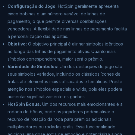
Configuração do Jogo:
HotSpin geralmente apresenta
cinco bobinas e um número variável de linhas de
pagamento, o que permite diversas combinações
vencedoras. A flexibilidade nas linhas de pagamento facilita
a personalização das apostas.
Objetivo:
O objetivo principal é alinhar símbolos idênticos
ao longo das linhas de pagamento ativas. Quanto mais
símbolos corresponderem, maior será o prêmio.
Variedade de Símbolos:
Um dos destaques do jogo são
seus símbolos variados, incluindo os clássicos ícones de
frutas até elementos mais sofisticados e temáticos. Preste
atenção nos símbolos especiais e wilds, pois eles podem
aumentar significativamente os ganhos.
HotSpin Bonus:
Um dos recursos mais emocionantes é a
rodada de bônus, onde os jogadores podem ativar o
recurso de rotação da roda para prêmios adicionais,
multiplicadores ou rodadas grátis. Essa funcionalidade
adiciona uma dose extra de emoção e potencializa ainda