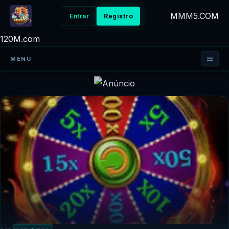
MMM5.COM
Entrar
Registro
120M.com
MENU